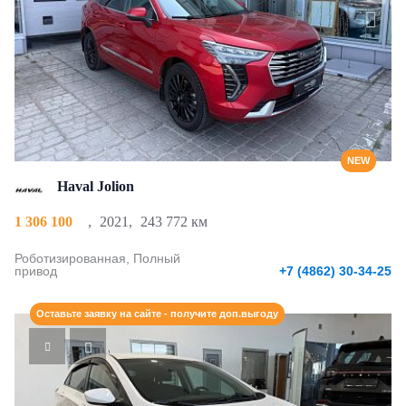
NEW
Haval Jolion
1 306 100
,
2021
,
243 772 км
Роботизированная, Полный
привод
+7 (4862) 30-34-25
Оставьте заявку на сайте - получите доп.выгоду